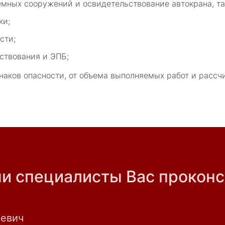
мных сооружений и освидетельствование автокрана, та
ки;
сти;
ствования и ЭПБ;
знаков опасности, от объема выполняемых работ и расс
ши специалисты Вас проконс