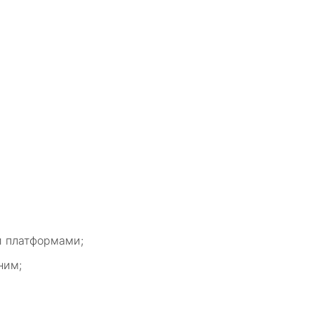
и платформами;
ним;