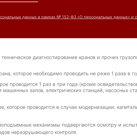
рсональных данных в рамках № 152-ФЗ «О персональных данных» и 
1, техническое диагностирование кранов и прочих грузо
ана, которое необходимо проводить не реже 1 раза в го
орое проводится 1 раз в три года (кроме освидетельст
я машинных залов, электрических станций, насосных ст
е, которое проводится в случае модернизации, капиталь
зоподъемные механизмы подвергаются осмотру и испыт
тодов неразрушающего контроля.